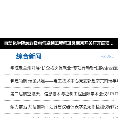
党建领航 瑞聚共赢——电工技术中心党支部赴南京南瑞半导体开展校...
聚力前沿 共话创新｜江苏省仪器仪表学会无损检测仪器专委会2026...
学院赴兰州开展“访企拓岗促就业”专项行动暨“国防企业面对面”...
医工融合砺尖兵，创新赛场护生命——我校学子在全国大学生生物医学...
自动化学院2023级电气卓越工程师班赴南京开关厂开展项目式实习
第二届航空航天、信息技术与控制工程国际学术会议（AITCE 2026）...
综合新闻
+MORE
学院赴兰州开展“访企拓岗促就业”专项行动暨“国防企业面
08.05
党建领航 瑞聚共赢——电工技术中心党支部赴南京南瑞半
08.04
第二届航空航天、信息技术与控制工程国际学术会议（AITCE
08.03
聚力前沿 共话创新｜江苏省仪器仪表学会无损检测仪器专
08.03