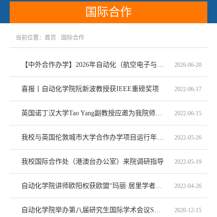
国际合作
当前位置：
首页
国际合作
【中外合作办学】2026年自动化（航空电子与控制）中外合作办学项目介绍
2026-06-20
喜报丨自动化学院阮新波教授获IEEE重磅奖项
2022-06-17
英国诺丁汉大学Tao Yang副教授应邀为我院师生作线上学术报告
2022-06-15
我校与英国伦敦城市大学合作办学项目运行年度工作会议顺利召开
2022-05-26
我校国际合作处（港澳台办公室）来院调研指导
2022-05-19
自动化学院讲师欧阳权获欧盟“玛丽·居里学者计划”基金资助
2022-04-26
自动化学院举办第八届研究生国际学术会议S3分会场
2020-12-15