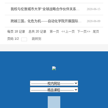
我校与伦敦城市大学“全球战略合作伙伴关系推进计划”讨论会顺利召开
2020-06-15
跨越三国，化危为机——自动化学院开展国际课程线上教学
2020-06-09
每页
18
记录
总共
20
记录
第一页
<<上一页
下一页>>
尾页
页码
1
/
2
跳转到